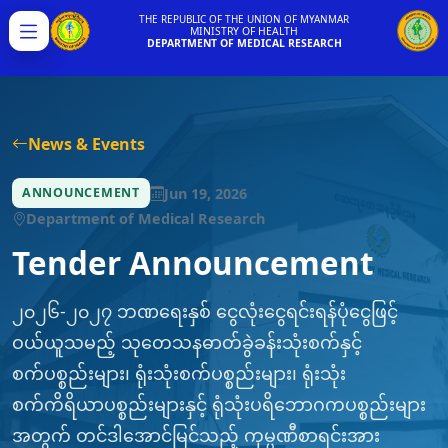
THE REPUBLIC OF THE UNION OF MYANMAR
MINISTRY OF HEALTH
Menu
DEPARTMENT OF MEDICAL RESEARCH
News & Events
Jun 19, 2026
ANNOUNCEMENT
Department of Medical Research
Tender Announcement
၂၀၂၆-၂၀၂၇ ဘဏရေးနှစ် ငွေလုံးငွေရင်းရန်ပုံငွေဖြင့်
ဝယ်ယူသမည့် သုတေသနဓာတ်ခွဲခန်းသုံးစက်နှင့်
စက်ပစ္စည်းများ၊ ရုံးသုံးစက်ပစ္စည်းများ၊ ရုံးသုံး
စက်ကိရိယာပစ္စည်းများနှင့် ရုံသုံးပရိဘောဂကပစ္စည်းများ
အတွက် တင်ဒါအောင်မြင်သည့် ကုမ္ပဏီစာရင်းအား