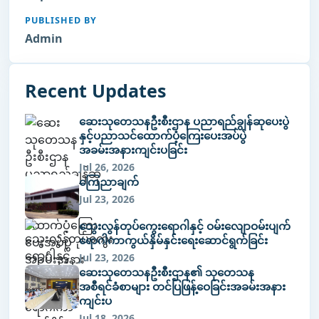
PUBLISHED BY
Admin
Recent Updates
ဆေးသုတေသနဦးစီးဌာန ပညာရည်ချွန်ဆုပေးပွဲ
နှင့်ပညာသင်ထောက်ပံ့ကြေးပေးအပ်ပွဲ
အခမ်းအနားကျင်းပခြင်း
Jul 26, 2026
ကြေညာချက်
Jul 23, 2026
သွေးလွန်တုပ်ကွေးရောဂါနှင့် ဝမ်းလျောဝမ်းပျက်
ရောဂါကာကွယ်နှိမ်နှင်းရေးဆောင်ရွက်ခြင်း
Jul 23, 2026
ဆေးသုတေသနဦးစီးဌာန၏ သုတေသန
အစီရင်ခံစာများ တင်ပြဖြန့်ဝေခြင်းအခမ်းအနား
ကျင်းပ
Jul 18, 2026