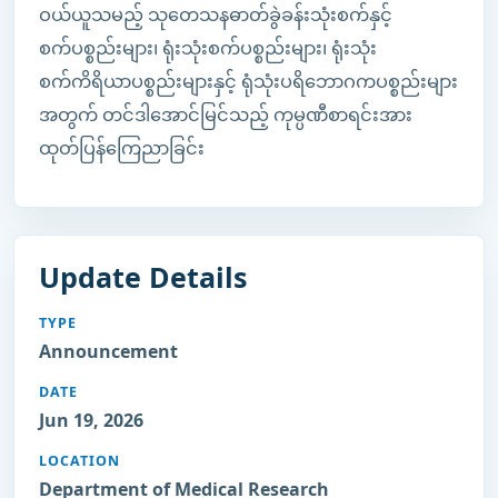
ဝယ်ယူသမည့် သုတေသနဓာတ်ခွဲခန်းသုံးစက်နှင့်
စက်ပစ္စည်းများ၊ ရုံးသုံးစက်ပစ္စည်းများ၊ ရုံးသုံး
စက်ကိရိယာပစ္စည်းများနှင့် ရုံသုံးပရိဘောဂကပစ္စည်းများ
အတွက် တင်ဒါအောင်မြင်သည့် ကုမ္ပဏီစာရင်းအား
ထုတ်ပြန်ကြေညာခြင်း
Update Details
TYPE
Announcement
DATE
Jun 19, 2026
LOCATION
Department of Medical Research