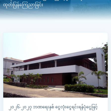
ထုတ်ပြန်ကြေညာခြင်း
၂၀၂၆-၂၀၂၇ ဘဏရေးနှစ် ငွေလုံးငွေရင်းရန်ပုံငွေဖြင့်