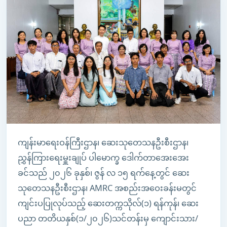
ကျန်းမာရေးဝန်ကြီးဌာန၊ ဆေးသုတေသနဦးစီးဌာန၊
ညွှန်ကြားရေးမှူးချုပ် ပါမောက္ခ ဒေါက်တာအေးအေး
ခင်သည် ၂၀၂၆ ခုနှစ်၊ ဇွန် လ ၁၅ ရက်နေ့တွင် ဆေး
သုတေသနဦးစီးဌာန၊ AMRC အစည်းအဝေးခန်းမတွင်
ကျင်းပပြုလုပ်သည့် ဆေးတက္ကသိုလ်(၁) ရန်ကုန်၊ ဆေး
ပညာ တတိယနှစ်(၁/၂၀၂၆)သင်တန်းမှ ကျောင်းသား/