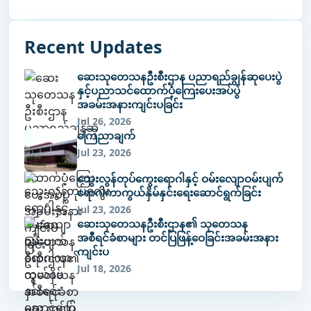
Recent Updates
ဆေးသုတေသနဦးစီးဌာန ပညာရည်ချွန်ဆုပေးပွဲ
နှင့်ပညာသင်ထောက်ပံ့ကြေးပေးအပ်ပွဲ
အခမ်းအနားကျင်းပခြင်း
Jul 26, 2026
ကြေညာချက်
Jul 23, 2026
သွေးလွန်တုပ်ကွေးရောဂါနှင့် ဝမ်းလျောဝမ်းပျက်
ရောဂါကာကွယ်နှိမ်နှင်းရေးဆောင်ရွက်ခြင်း
Jul 23, 2026
ဆေးသုတေသနဦးစီးဌာန၏ သုတေသန
အစီရင်ခံစာများ တင်ပြဖြန့်ဝေခြင်းအခမ်းအနား
ကျင်းပ
Jul 18, 2026