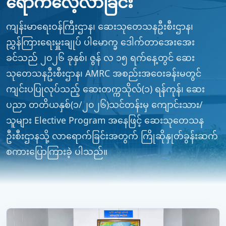
ရောက်လေ့လာခြင်း
ကျန်းမာရေးဝန်ကြီးဌာန၊ ဆေးသုတေသနဦးစီးဌာန၊
ညွှန်ကြားရေးမှူးချုပ် ပါမောက္ခ ဒေါက်တာအေးအေး
ခင်သည် ၂၀၂၆ ခုနှစ်၊ ဇွန် လ ၁၅ ရက်နေ့တွင် ဆေး
သုတေသနဦးစီးဌာန၊ AMRC အစည်းအဝေးခန်းမတွင်
ကျင်းပပြုလုပ်သည့် ဆေးတက္ကသိုလ်(၁) ရန်ကုန်၊ ဆေး
ပညာ တတိယနှစ်(၁/၂၀၂၆)သင်တန်းမှ ကျောင်းသား/
သူများ Elective Program အနေဖြင့် ဆေးသုတေသန
ဦးစီးဌာနသို့ လာရောက်ခြင်းအတွက် ကြိုဆိုနှုတ်ခွန်းဆက်
စကားပြောကြားခဲ့ ပါသည်။