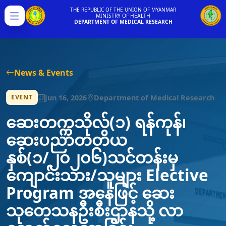
THE REPUBLIC OF THE UNION OF MYANMAR
MINISTRY OF HEALTH
Menu
DEPARTMENT OF MEDICAL RESEARCH
News & Events
Jun 16, 2026
Department of Medical Research
EVENT
ဆေးတက္ကသိုလ်(၁) ရန်ကုန်၊
ဆေးပညာတတိယ
နှစ်(၁/၂၀၂၀၆)သင်တန်းမှ
ကျောင်းသား/သူများ Elective
Program အနေဖြင့် ဆေး
သုတေသနဦးစီးဌာနသို့ လာ